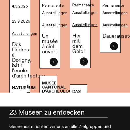
Permanente
Permanente
Permanente
4.3.2026
Ausstellungen
Ausstellungen
Ausstellungen
-
29.9.2026
Ausstellungen
Ausstellungen
Ausstellungen
Ausstellungen
Her
Dauerausst
Un
mit
musée
Des
dem
à ciel
Cèdres
Geld!
ouvert
à
Dorigny,
bâtir
l'école
d'architecture
MUSÉE
CANTONAL
NATURÉUM
D'ARCHÉOLOGIE
DAS
-
23 Museen zu entdecken
Gemeinsam richten wir uns an alle Zielgruppen und