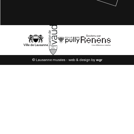
© Lausanne musées - web & design by
wgr