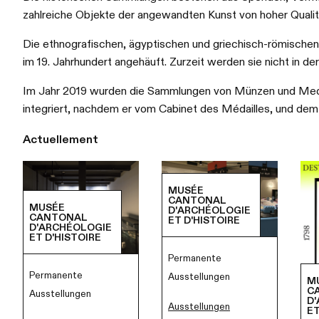
zahlreiche Objekte der angewandten Kunst von hoher Qualit
Die ethnografischen, ägyptischen und griechisch-römisc
im 19. Jahrhundert angehäuft. Zurzeit werden sie nicht in 
Im Jahr 2019 wurden die Sammlungen von Münzen und Med
integriert, nachdem er vom Cabinet des Médailles, und de
Actuellement
MUSÉE
CANTONAL
MUSÉE
D'ARCHÉOLOGIE
CANTONAL
ET D'HISTOIRE
D'ARCHÉOLOGIE
ET D'HISTOIRE
Permanente
Permanente
Ausstellungen
M
C
Ausstellungen
D
Ausstellungen
ET