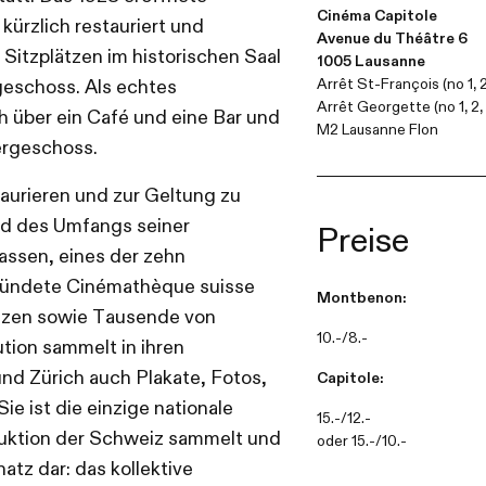
Cinéma Capitole
ürzlich restauriert und
Avenue du Théâtre 6
 Sitzplätzen im historischen Saal
1005 Lausanne
Arrêt St-François (no 1, 2, 
geschoss. Als echtes
Arrêt Georgette (no 1, 2, 
h über ein Café und eine Bar und
M2 Lausanne Flon
ergeschoss.
aurieren und zur Geltung zu
und des Umfangs seiner
Preise
assen, eines der zehn
gründete Cinémathèque suisse
Montbenon:
enzen sowie Tausende von
10.-/8.-
ution sammelt in ihren
nd Zürich auch Plakate, Fotos,
Capitole:
e ist die einzige nationale
15.-/12.-
oduktion der Schweiz sammelt und
oder 15.-/10.-
atz dar: das kollektive