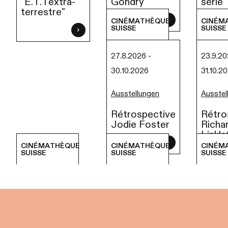
"E.T. l'extra-
Gondry
série 
terrestre"
CINÉMATHÈQUE
CINÉM
SUISSE
SUISSE
27.8.2026 -
23.9.20
30.10.2026
31.10.2
Ausstellungen
Ausstel
Rétrospective
Rétro
Jodie Foster
Richa
Linkla
CINÉMATHÈQUE
CINÉMATHÈQUE
CINÉM
SUISSE
SUISSE
SUISSE