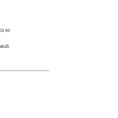
 02 00
que.ch