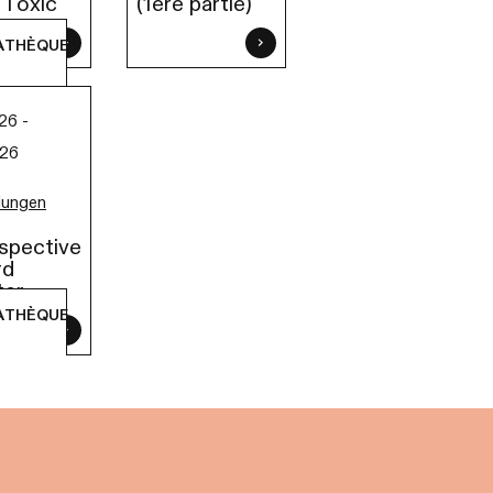
"Toxic"
(1ère partie)
ATHÈQUE
26 -
026
lungen
spective
rd
ter
ATHÈQUE