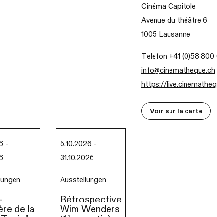
Cinéma Capitole
Avenue du théâtre 6
1005 Lausanne
Telefon +41 (0)58 800
info@cinematheque.ch
https://live.cinemathe
Voir sur la carte
6 -
5.10.2026 -
6
31.10.2026
lungen
Ausstellungen
-
Rétrospective
ère de la
Wim Wenders