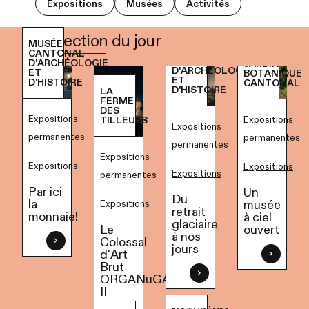
Expositions
Musées
Activités
La sélection du jour
MUSÉE
CANTONAL
D'ARCHÉOLOGIE
D'ARCHÉOLOGIE
ET
BOTANIQUE
ET
D'HISTOIRE
CANTONAL
D'HISTOIRE
LA
FERME
DES
Expositions
Expositions
TILLEULS
Expositions
permanentes
permanentes
permanentes
Expositions
Expositions
Expositions
Expositions
permanentes
Par ici
Un
Du
la
musée
Expositions
retrait
monnaie!
à ciel
glaciaire
ouvert
Le
à nos
Colossal
jours
d'Art
Brut
ORGANuGAMME
II