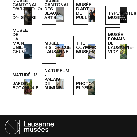
MUSÉE
MUSÉE
CANTONAL
CANTONAL
MUSÉE
D'ARCHÉOLOGIE
DES
D'ART
ET
BEAUX-
DE
TYPEWRITER
D'HISTOIRE
ARTS
PULLY
MUSEUM
MUSÉE
DE
MUSÉE
LA
ROMAIN
MAIN
MUSÉE
THE
DE
UNIL-
HISTORIQUE
OLYMPIC
LAUSANNE-
CHUV
LAUSANNE
MUSEUM
VIDY
NATURÉUM
NATURÉUM
-
-
PALAIS
JARDIN
DE
PHOTO
BOTANIQUE
RUMINE
ELYSÉE