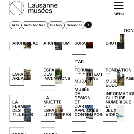
23 museums
MENU
Browse the various member institutions and
Arts
Architecture
History
Sciences
filter by themes or practical information.
COLLECTION
DE
CINÉMATHÈQUE
L'ART
ARCHÉOLAB
ARCHIZOOM
SUISSE
BRUT
F'AR
-
ESPACE
FORUM
FONDATION
ESPACE
DES
D'ARCHITECTURES
DE
ARLAUD
INVENTIONS
LAUSANNE
L'HERMITAG
MUDAC
MUSÉE
-
BOLO
MUSÉE
-
DE
INFORMATIQ
LA
DESIGN
CULTURE
LA
MUETTE
ET
NUMÉRIQUE
FERME
–
D'ARTS
ET
DES
ESPACES
APPLIQUÉS
JEUX
TILLEULS
LITTÉRAIRES
CONTEMPORAINS
VIDÉO