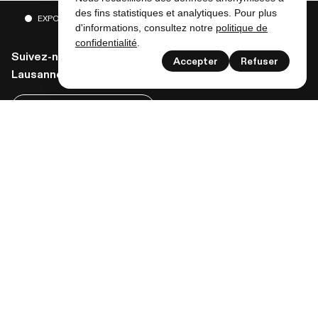
des fins statistiques et analytiques. Pour plus
EXPOSITIONS
ACTIVITÉS
ET BIEN PLUS ENCORE
d'informations, consultez notre
politique de
confidentialité
.
Suivez-nous pour recevoir toute l'actualité de
Accepter
Refuser
Lausanne musées!
S’inscrire à la newsletter