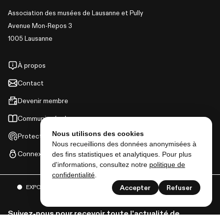
Association des musées de Lausanne et Pully
Avenue Mon-Repos 3
1005 Lausanne
À propos
Contact
Devenir membre
Communiqués de presse
Nous utilisons des cookies
Protection des données
Nous recueillions des données anonymisées à
Connexion
des fins statistiques et analytiques. Pour plus
d'informations, consultez notre
politique de
confidentialité
.
EXPOSITIONS
ACTIVITÉS
ET BIEN PLUS ENCORE
Accepter
Refuser
Suivez-nous pour recevoir toute l'actualité de