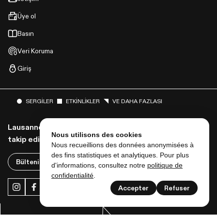
Üye ol
Basın
Veri Koruma
Giriş
SERGILER
ETKINLIKLER
VE DAHA FAZLASI
Lausanne musées'den tüm haberleri almak için bizi
Nous utilisons des cookies
takip edin!
Nous recueillions des données anonymisées à
des fins statistiques et analytiques. Pour plus
Bültenimize abone ol
d'informations, consultez notre
politique de
confidentialité
.
Accepter
Refuser