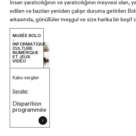
İnsan yaratıcılığının ve yaratıcılığının meyvesi olan, 
edilen ve bazıları yeniden çalışır duruma getirilen B
arkasında, gönüllüler meşgul ve size harika bir keşif 
Actuellement
MUSÉE BOLO
-
INFORMATIQUE,
CULTURE
NUMÉRIQUE
ET JEUX
VIDÉO
Kalıcı sergiler
Sergiler
Disparition
programmée