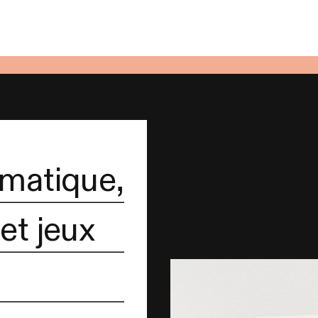
rmatique,
et jeux