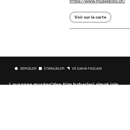
https://www.museebolo.ch/
Voir sur la carte
SERGILER
ETKINLIKLER
VE DAHA FAZLASI
Lausanne musées'den tüm haberleri almak için
bizi takip edin!
Bültenimize abone ol