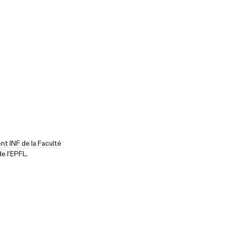
nt INF de la Faculté
e l’EPFL.