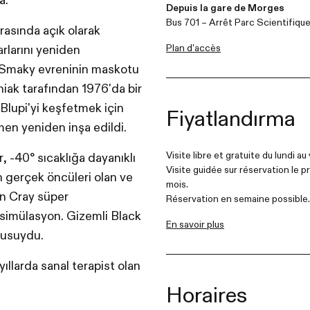
a.
Depuis la gare de Morges
Bus 701 – Arrêt Parc Scientifiqu
ırasında açık olarak
Plan d'accès
rlarını yeniden
n Smaky evreninin maskotu
iak tarafından 1976'da bir
 Blupi'yi keşfetmek için
Fiyatlandırma
men yeniden inşa edildi.
Visite libre et gratuite du lundi a
, -40° sıcaklığa dayanıklı
Visite guidée sur réservation le 
n gerçek öncüleri olan ve
mois.
an Cray süper
Réservation en semaine possible.
al simülasyon. Gizemli Black
En savoir plus
cusuydu.
ıllarda sanal terapist olan
Horaires