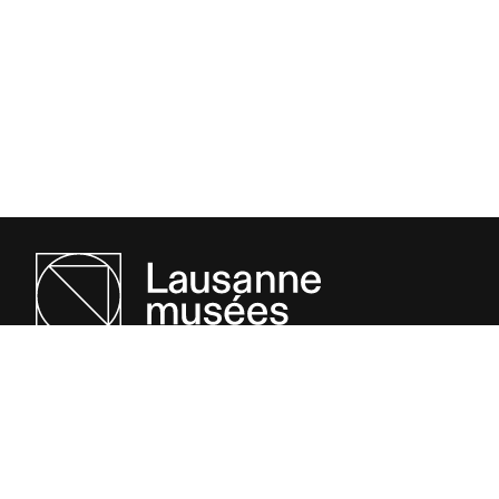
Association des musées de Lausanne et Pully
Avenue Mon-Repos 3
1005 Lausanne