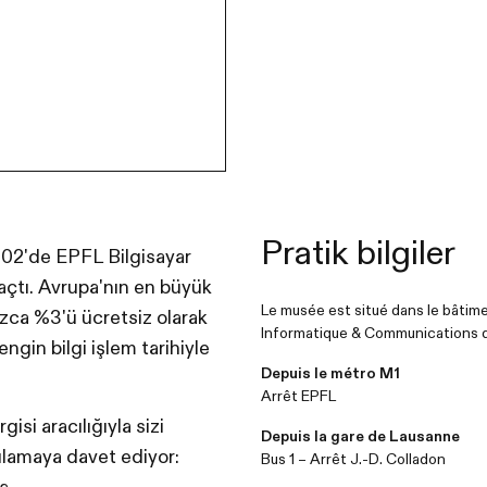
Pratik bilgiler
002'de EPFL Bilgisayar
a açtı. Avrupa'nın en büyük
Le musée est situé dans le bâtime
zca %3'ü ücretsiz olarak
Informatique & Communications d
gin bilgi işlem tarihiyle
Depuis le métro M1
Arrêt EPFL
gisi aracılığıyla sizi
Depuis la gare de Lausanne
ulamaya davet ediyor:
Bus 1 – Arrêt J.-D. Colladon