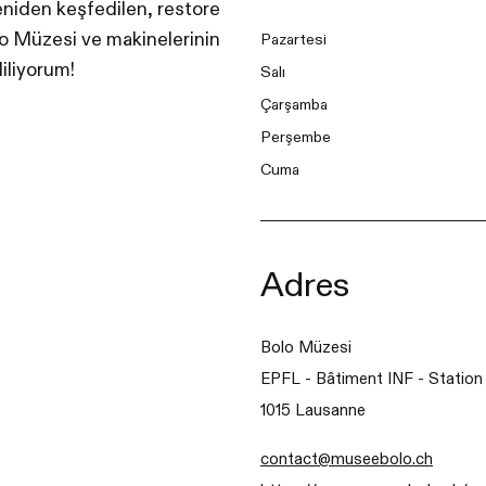
yeniden keşfedilen, restore
olo Müzesi ve makinelerinin
Pazartesi
diliyorum!
Salı
Çarşamba
Perşembe
Cuma
Adres
Bolo Müzesi
EPFL - Bâtiment INF - Station
1015 Lausanne
contact@museebolo.ch