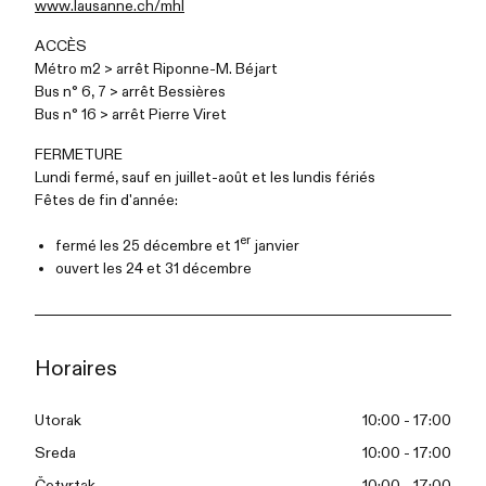
www.lausanne.ch/mhl
ACCÈS
Métro m2 > arrêt Riponne-M. Béjart
Bus n° 6, 7 > arrêt Bessières
Bus n° 16 > arrêt Pierre Viret
FERMETURE
Lundi fermé, sauf en juillet-août et les lundis fériés
Fêtes de fin d'année:
er
fermé les 25 décembre et 1
janvier
ouvert les 24 et 31 décembre
Horaires
Utorak
10:00 - 17:00
Sreda
10:00 - 17:00
Četvrtak
10:00 - 17:00