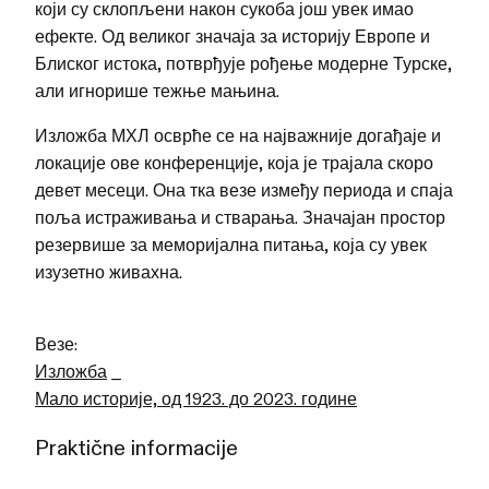
који су склопљени након сукоба још увек имао
ефекте. Од великог значаја за историју Европе и
Блиског истока, потврђује рођење модерне Турске,
али игнорише тежње мањина.
Изложба МХЛ осврће се на најважније догађаје и
локације ове конференције, која је трајала скоро
девет месеци. Она тка везе између периода и спаја
поља истраживања и стварања. Значајан простор
резервише за меморијална питања, која су увек
изузетно живахна.
Везе:
Изложба
_
Мало историје, од 1923. до 2023. године
Praktične informacije