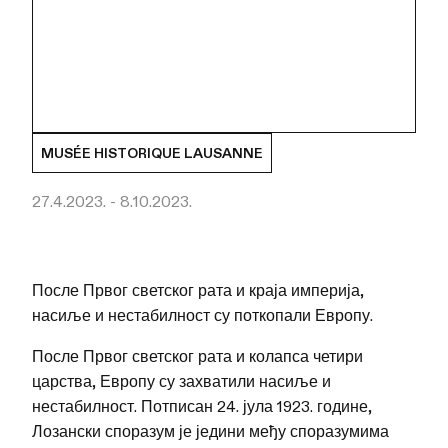
MUSÉE HISTORIQUE LAUSANNE
27.4.2023. - 8.10.2023.
После Првог светског рата и краја империја,
насиље и нестабилност су поткопали Европу.
После Првог светског рата и колапса четири
царства, Европу су захватили насиље и
нестабилност. Потписан 24. јула 1923. године,
Лозански споразум је једини међу споразумима