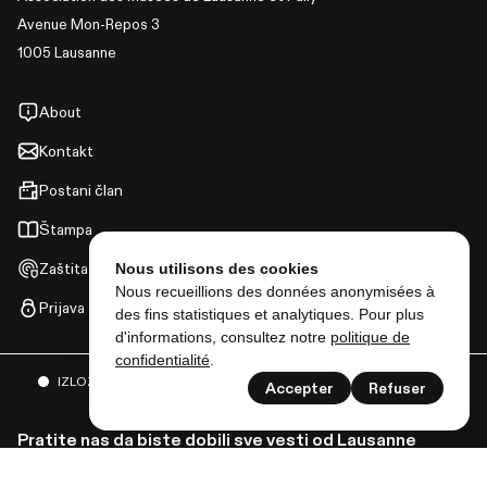
Avenue Mon-Repos 3
1005 Lausanne
About
Kontakt
Postani član
Štampa
Nous utilisons des cookies
Zaštita podataka
Nous recueillions des données anonymisées à
Prijava
des fins statistiques et analytiques. Pour plus
d'informations, consultez notre
politique de
confidentialité
.
IZLOŽBE
DOGAĐAJI
I MNOGO VIŠE
Accepter
Refuser
Pratite nas da biste dobili sve vesti od Lausanne
musées!