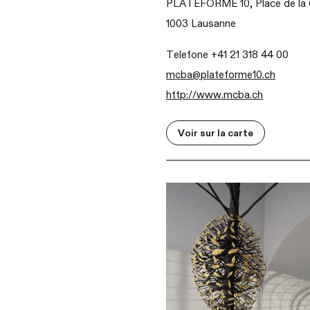
PLATEFORME 10, Place de la 
1003 Lausanne
Telefone +41 21 318 44 00
mcba@plateforme10.ch
http://www.mcba.ch
Voir sur la carte