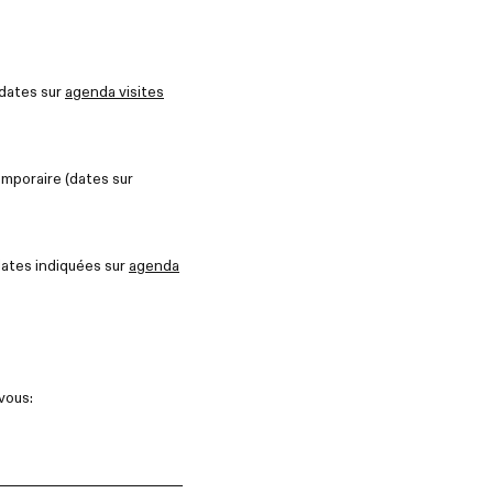
 dates sur
agenda visites
emporaire (dates sur
dates indiquées sur
agenda
vous: