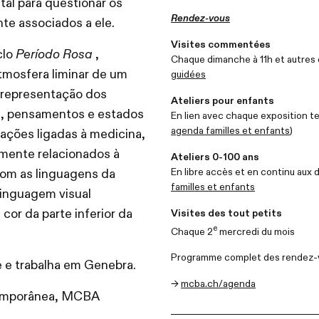
tal para questionar os
Rendez-vous
e associados a ele.
Visites commentées
clo
Período Rosa
,
Chaque dimanche à 11h et autres
tmosfera liminar de um
guidées
 representação dos
Ateliers pour enfants
es, pensamentos e estados
En lien avec chaque exposition t
agenda familles et enfants
)
tações ligadas à medicina,
amente relacionados à
Ateliers 0-100 ans
En libre accès et en continu aux 
com as linguagens da
familles et enfants
 linguagem visual
cor da parte inferior da
Visites des tout petits
e
Chaque 2
mercredi du mois
Programme complet des rendez-
 e trabalha em Genebra.
→
mcba.ch/agenda
ntemporânea, MCBA