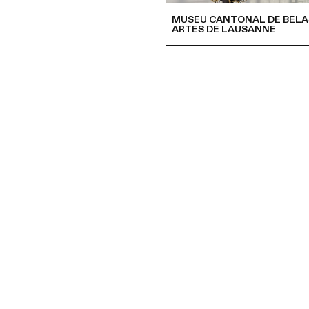
MUSEU CANTONAL DE BELA
ARTES DE LAUSANNE
EXPOSIÇÕES
EVENTOS
E MUITO MAIS
Siga-nos para obter todas as notícias de
Lausanne musées!
Inscreva-se na newsletter