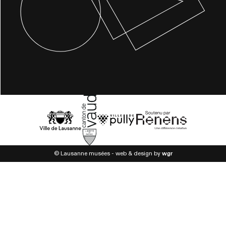
© Lausanne musées - web & design by
wgr