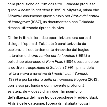
nella produzione dei film dell'altro. Takahata produsse
quindi
Il castello nel cielo
(1986) di Miyazaki, prima che
Miyazaki assumesse questo ruolo per
Storia dei canali
di Yanagawa
(1987), un documentario che Takahata
diresse utilizzando riprese dal vivo.
Di film in film, le loro due opere iniziano una sorta di
dialogo. L'opera di Takahata è caratterizzata da
esplorazioni costantemente rinnovate: dal tragico
naturalismo di
Una tomba per le lucciole
(1988) al
poliedrico picaresco di
Pom Poko
(1994), passando per
la sottile introspezione di
Solo ieri
(1991), prima della
rottura visiva e narrativa di
I nostri vicini Yamada
(1999) e poi La
storia della principessa Kaguya
(2013),
con la sua profonda e commovente profondità
esistenziale – questi ultimi due film risentono
dell'influenza del maestro quebecchese Frédéric Back.
Al di là delle categorie, l'opera di Takahata tocca il