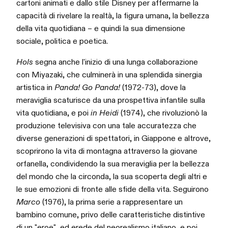
cartoni animati e dallo stile Disney per affermarne la
capacità di rivelare la realtà, la figura umana, la bellezza
della vita quotidiana – e quindi la sua dimensione
sociale, politica e poetica.
Hols
segna anche l'inizio di una lunga collaborazione
con Miyazaki, che culminerà in una splendida sinergia
artistica in
Panda! Go Panda!
(1972-73), dove la
meraviglia scaturisce da una prospettiva infantile sulla
vita quotidiana, e poi
in Heidi
(1974), che rivoluzionò la
produzione televisiva con una tale accuratezza che
diverse generazioni di spettatori, in Giappone e altrove,
scoprirono la vita di montagna attraverso la giovane
orfanella, condividendo la sua meraviglia per la bellezza
del mondo che la circonda, la sua scoperta degli altri e
le sue emozioni di fronte alle sfide della vita. Seguirono
Marco
(1976), la prima serie a rappresentare un
bambino comune, privo delle caratteristiche distintive
di un "eroe", ed erede del neorealismo italiano, e poi