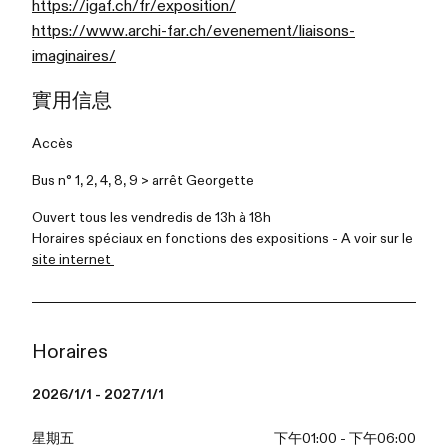
https://igaf.ch/fr/exposition/
https://www.archi-far.ch/evenement/liaisons-
imaginaires/
實用信息
Accès
Bus n° 1, 2, 4, 8, 9 > arrêt Georgette
Ouvert tous les vendredis de 13h à 18h
Horaires spéciaux en fonctions des expositions - A voir sur le
site internet
Horaires
2026/1/1 - 2027/1/1
星期五
下午01:00 - 下午06:00