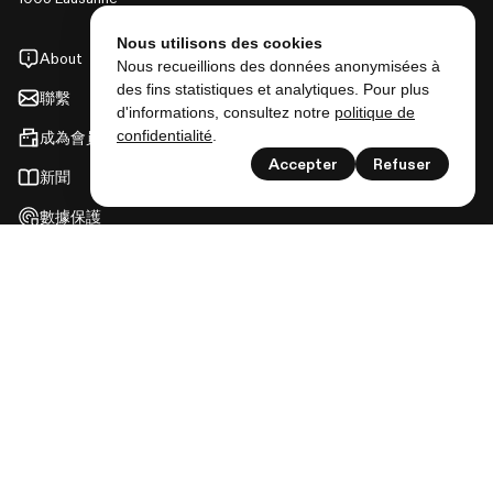
Nous utilisons des cookies
About
Nous recueillions des données anonymisées à
des fins statistiques et analytiques. Pour plus
聯繫
d'informations, consultez notre
politique de
confidentialité
.
成為會員
Accepter
Refuser
新聞
數據保護
登錄
展覽
活動
以及更多
關注我們以獲取 Lausanne musées 的所有消息！
訂閱通訊