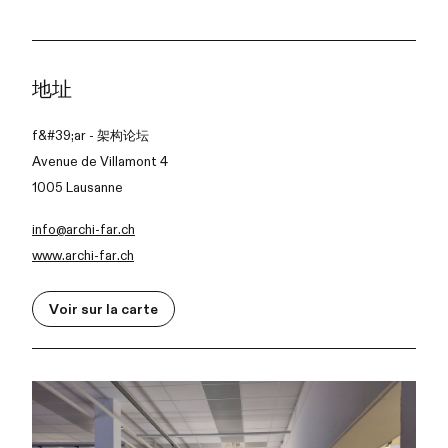
地址
f&#39;ar - 架构论坛
Avenue de Villamont 4
1005 Lausanne
info@archi-far.ch
www.archi-far.ch
Voir sur la carte