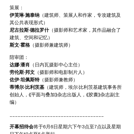
策展：
伊芙琳·施泰纳
（建筑师、策展人和作家，专攻建筑及
其公共表现形式）
尼古拉斯·德拉罗什
（摄影师和艺术家，其作品融合了
建筑、空间和记忆）
斯文·霍格
（摄影师兼建筑师）
陪审团：
达娜·潘肖
（日内瓦摄影中心主任）
劳伦斯·邦文
（摄影师和电影制片人）
佐伊·坦佩斯特
（摄影师兼教师）
蒂博尔·比利茨基
（建筑师，埃尔·比利茨基建筑事务所
创始人，《平面与叠加》杂志出版人，《胶囊》杂志副主
编）
___________________________________
开幕招待会
将于6月6日星期六下午3点至7点以及星期
日下午12点至5点举行。