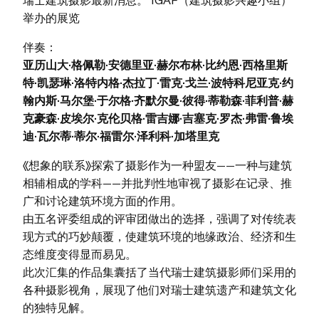
举办的展览
伴奏：
亚历山大·格佩勒·安德里亚·赫尔布林·比约恩·西格里斯
特·凯瑟琳·洛特内格·杰拉丁·雷克·戈兰·波特科尼亚克·约
翰内斯·马尔堡·于尔格·齐默尔曼·彼得·蒂勒森·菲利普·赫
克豪森·皮埃尔·克伦贝格·雷吉娜·吉塞克·罗杰·弗雷·鲁埃
迪·瓦尔蒂·蒂尔·福雷尔·泽利科·加塔里克
《想象的联系》探索了摄影作为一种盟友——一种与建筑
相辅相成的学科——并批判性地审视了摄影在记录、推
广和讨论建筑环境方面的作用。
由五名评委组成的评审团做出的选择，强调了对传统表
现方式的巧妙颠覆，使建筑环境的地缘政治、经济和生
态维度变得显而易见。
此次汇集的作品集囊括了当代瑞士建筑摄影师们采用的
各种摄影视角，展现了他们对瑞士建筑遗产和建筑文化
的独特见解。