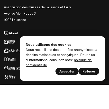
Association des musées de Lausanne et Pully
Avenue Mon-Repos 3
1005 Lausanne
About
聯繫
Nous utilisons des cookies
Nous recueillions des données anonymisées à
成為會員
des fins statistiques et analytiques. Pour plus
新聞
d'informations, consultez notre
politique de
confidentialité
.
數據保護
Accepter
Refuser
登錄
展覽
活動
以及更多
關注我們以獲取 Lausanne musées 的所有消息！