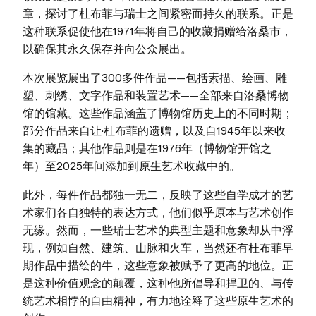
章，探讨了杜布菲与瑞士之间紧密而持久的联系。正是
这种联系促使他在1971年将自己的收藏捐赠给洛桑市，
以确保其永久保存并向公众展出。
本次展览展出了300多件作品——包括素描、绘画、雕
塑、刺绣、文字作品和装置艺术——全部来自洛桑博物
馆的馆藏。这些作品涵盖了博物馆历史上的不同时期；
部分作品来自让·杜布菲的遗赠，以及自1945年以来收
集的藏品；其他作品则是在1976年（博物馆开馆之
年）至2025年间添加到原生艺术收藏中的。
此外，每件作品都独一无二，反映了这些自学成才的艺
术家们各自独特的表达方式，他们似乎原本与艺术创作
无缘。然而，一些瑞士艺术的典型主题和意象却从中浮
现，例如自然、建筑、山脉和火车，当然还有杜布菲早
期作品中描绘的牛，这些意象被赋予了更高的地位。正
是这种价值观念的颠覆，这种他所倡导和捍卫的、与传
统艺术相悖的自由精神，有力地诠释了这些原生艺术的