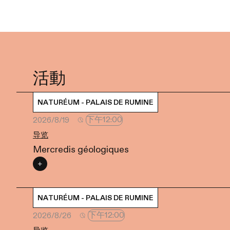
活動
NATURÉUM - PALAIS DE RUMINE
下午12:00
2026/8/19
导览
Mercredis géologiques
NATURÉUM - PALAIS DE RUMINE
下午12:00
2026/8/26