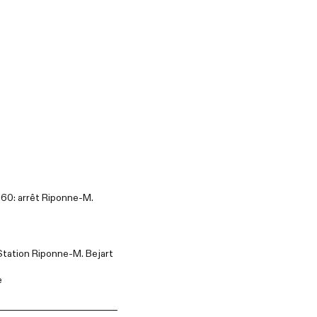
8, 60: arrêt Riponne-M.
Station Riponne-M. Bejart
e