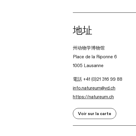
地址
州动物学博物馆
Place de la Riponne 6
1005 Lausanne
電話 +41 (0)21 316 99 88
info.natureum@vd.ch
https://natureum.ch
Voir sur la carte