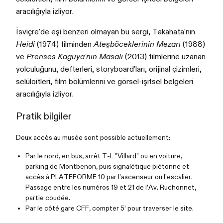
aracılığıyla izliyor.
İsviçre'de eşi benzeri olmayan bu sergi, Takahata'nın
Heidi
(1974) filminden
Ateşböceklerinin Mezarı
(1988)
ve
Prenses Kaguya'nın Masalı
(2013) filmlerine uzanan
yolculuğunu, defterleri, storyboard'ları, orijinal çizimleri,
selüloitleri, film bölümlerini ve görsel-işitsel belgeleri
aracılığıyla izliyor.
Pratik bilgiler
Deux accès au musée sont possible actuellement:
Par le nord, en bus, arrêt T-L "Villard" ou en voiture,
parking de Montbenon, puis signalétique piétonne et
accès à PLATEFORME 10 par l’ascenseur ou l’escalier.
Passage entre les numéros 19 et 21 de l’Av. Ruchonnet,
partie coudée.
Par le côté gare CFF, compter 5’ pour traverser le site.