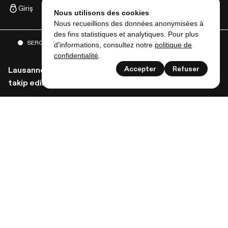
Giriş
Nous utilisons des cookies
Nous recueillions des données anonymisées à
des fins statistiques et analytiques. Pour plus
SERGILER
ETKINLIKLER
VE DAHA FAZLASI
d'informations, consultez notre
politique de
confidentialité
.
Accepter
Refuser
Lausanne musées'den tüm haberleri almak için bizi
takip edin!
Bültenimize abone ol