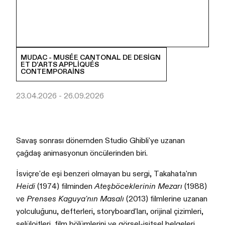
MUDAC - MUSÉE CANTONAL DE DESIGN
ET D’ARTS APPLIQUÉS
CONTEMPORAINS
23.04.2026 - 26.09.2026
Savaş sonrası dönemden Studio Ghibli'ye uzanan
çağdaş animasyonun öncülerinden biri.
İsviçre'de eşi benzeri olmayan bu sergi, Takahata'nın
Heidi
(1974) filminden
Ateşböceklerinin Mezarı
(1988)
ve
Prenses Kaguya'nın Masalı
(2013) filmlerine uzanan
yolculuğunu, defterleri, storyboard'ları, orijinal çizimleri,
selüloitleri, film bölümlerini ve görsel-işitsel belgeleri