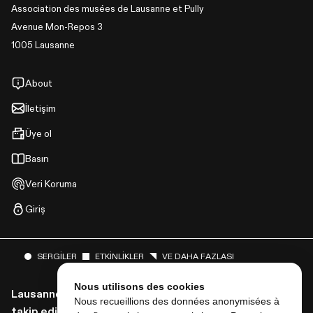
Association des musées de Lausanne et Pully
Avenue Mon-Repos 3
1005 Lausanne
About
İletişim
Üye ol
Basın
Veri Koruma
Giriş
SERGILER
ETKINLIKLER
VE DAHA FAZLASI
Nous utilisons des cookies
Lausanne musées'den tüm haberleri almak için bizi
Nous recueillions des données anonymisées à
takip edin!