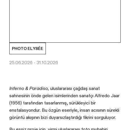
PHOTO ELYSÉE
25.06.2026 - 31.10.2026
Inferno & Paradiso,
uluslararası çağdaş sanat
sahnesinin önde gelen isimlerinden sanatçı Alfredo Jaar
(1956) tarafından tasarlanmış, sürükleyici bir
enstalasyondur. Bu özgün eseriyle, insan acısının sürekli
görüntü akışının bizi duyarsızlaştırdığı fikrini sorguluyor.
Bu eşsiz proje için, yirmi uluslararası foto muhabiri