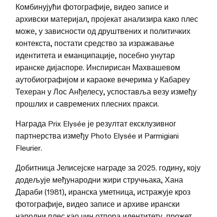
Комбинујући фотографије, видео записе и
архивски материјал, пројекат анализира како плес
може, у зависности од друштвених и политичких
контекста, постати средство за изражавање
идентитета и еманципације, посебно унутар
иранске дијаспоре. Инспирисан Махвашевом
аутобиографијом и караоке вечерима у Кабареу
Техеран у Лос Анђелесу, успоставља везу између
прошлих и савремених плесних пракси.
Награда Prix Elysée је резултат ексклузивног
партнерства између Photo Elysée и Parmigiani
Fleurier.
Добитница Јелисејске награде за 2025. годину, коју
додељује међународни жири стручњака, Хана
Дараби (1981), иранска уметница, истражује кроз
фотографије, видео записе и архиве ирански
народни плес као чин отпора идентитету, прожет