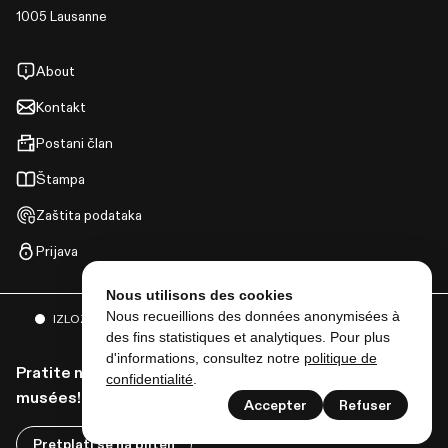
1005 Lausanne
About
Kontakt
Postani član
Štampa
Zaštita podataka
Prijava
Nous utilisons des cookies
Nous recueillions des données anonymisées à
IZLOŽBE
DOGAĐAJI
I MNOGO VIŠE
des fins statistiques et analytiques. Pour plus
d'informations, consultez notre
politique de
Pratite nas da biste dobili sve vesti od Lausanne
confidentialité
.
musées!
Accepter
Refuser
Pretplati se na bilten