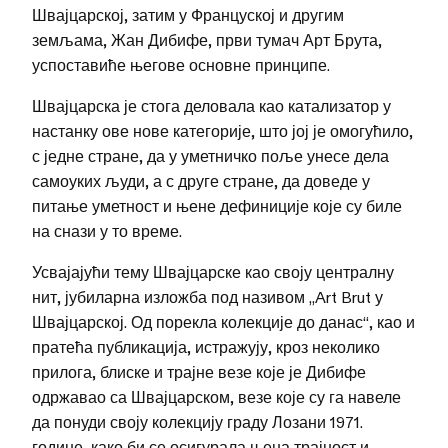
Швајцарској, затим у Француској и другим
земљама, Жан Дибифе, први тумач Арт Брута,
успоставиће његове основне принципе.
Швајцарска је стога деловала као катализатор у
настанку ове нове категорије, што јој је омогућило,
с једне стране, да у уметничко поље унесе дела
самоуких људи, а с друге стране, да доведе у
питање уметност и њене дефиниције које су биле
на снази у то време.
Усвајајући тему Швајцарске као своју централну
нит, јубиларна изложба под називом „Art Brut у
Швајцарској. Од порекла колекције до данас“, као и
пратећа публикација, истражују, кроз неколико
прилога, блиске и трајне везе које је Дибифе
одржавао са Швајцарском, везе које су га навеле
да понуди своју колекцију граду Лозани 1971.
године, како би се осигурала њена трајност и