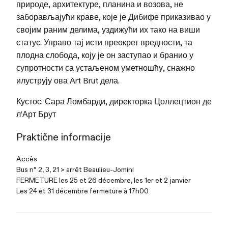
природе, архитектуре, планина и возова, не
заборављајући краве, које је Дибифе приказивао у
својим раним делима, уздижући их тако на виши
статус. Управо тај исти преокрет вредности, та
плодна слобода, коју је он заступао и бранио у
супротности са устаљеном уметношћу, снажно
илуструју ова Art Brut дела.
Кустос: Сара Ломбарди, директорка Цоллецтион де
л’Арт Брут
Praktične informacije
Accès
Bus n° 2, 3, 21 > arrêt Beaulieu-Jomini
FERMETURE les
25 et 26 décembre, les 1er et 2 janvier
Les 24 et 31 décembre fermeture à 17h00