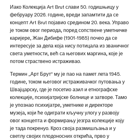
Иако Колекција Art Brut слави 50. годишњицу у
фебруару 2026. године, вреди запамтити да се
концепт Art Brut појавио средином 20. века. Управо
је током овог периода, поред сопствене уметничке
каријере, Жан Дибифе (1901-1985) почео да се
интересује за дела која нису потицала из званичног
света уметности, већ са његових маргина, које је
потом страствено истраживао.
Термин „Арт Брут“ му је пао на памет лета 1945.
године, током његовог истраживачког путовања у
Швајцарску, где је посетио азил и етнографске
колекције, психијатријске болнице и затворе. Тамо
је упознао психијатре, уметнике и директоре
музеја, који ће одиграти кључну улогу у развоју
овог концепта и формирању језгра колекције коју
је тада покренуо. Кроз своја размишљања и у
светлу својих плодоносних открића, прво у