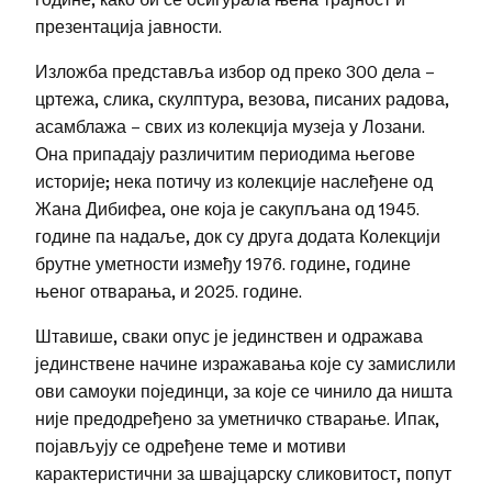
презентација јавности.
Изложба представља избор од преко 300 дела –
цртежа, слика, скулптура, везова, писаних радова,
асамблажа – свих из колекција музеја у Лозани.
Она припадају различитим периодима његове
историје; нека потичу из колекције наслеђене од
Жана Дибифеа, оне која је сакупљана од 1945.
године па надаље, док су друга додата Колекцији
брутне уметности између 1976. године, године
њеног отварања, и 2025. године.
Штавише, сваки опус је јединствен и одражава
јединствене начине изражавања које су замислили
ови самоуки појединци, за које се чинило да ништа
није предодређено за уметничко стварање. Ипак,
појављују се одређене теме и мотиви
карактеристични за швајцарску сликовитост, попут