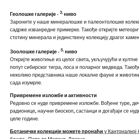
3.
Геолошке галерије -
ниво
Зароните у наше минералошке и палеонтолошке колекци
садрже изванредне примерке. Такође откријте метеорит
стотину минерала и јединствену колекцију драгог каме
5.
Зоолошке галерије -
ниво
Откријте животиње из целог света, укључујући и култн
попут сибирског тигра, лоса и поларног медведа. Такођ
неколико представника наше локалне фауне и животињ
сада изумрле.
Привремене изложбе и активности
Редовно се нуде привремене изложбе. Вођене туре, деч
радионице, научни биоскоп, састанци и догађаји се нуд
целе године.
Ботаничке колекције можете пронаћи
у Кантоналној 
башти
, Парк де Милано, Лозана.