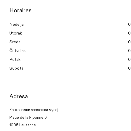
Horaires
Nedelja
0
Utorak
0
Sreda
0
Četvrtak
0
Petak
0
Subota
0
Adresa
Кантонални зоолошки музеј
Place de la Riponne 6
1005 Lausanne