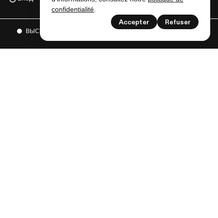
confidentialité
.
Accepter
Refuser
ВЫСТАВКИ
СОБЫТИЯ
И МНОГОЕ ДРУГОЕ
Следите за нами, чтобы получать все новости от
Lausanne musées!
Подписаться на рассылку