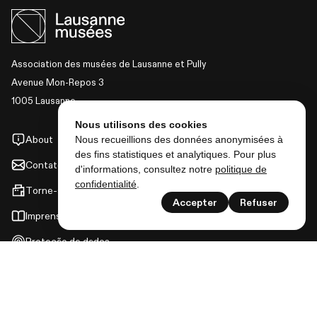
Association des musées de Lausanne et Pully
Avenue Mon-Repos 3
1005 Lausanne
Nous utilisons des cookies
Nous recueillions des données anonymisées à
About
des fins statistiques et analytiques. Pour plus
Contato
d'informations, consultez notre
politique de
confidentialité
.
Torne-se membro
Accepter
Refuser
Imprensa
Proteção de dados
Login
EXPOSIÇÕES
EVENTOS
E MUITO MAIS