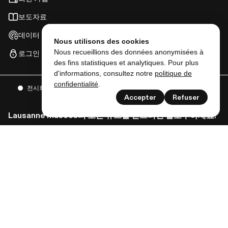
보도자료
데이터 보호
Nous utilisons des cookies
Nous recueillions des données anonymisées à
로그인
des fins statistiques et analytiques. Pour plus
d'informations, consultez notre
politique de
confidentialité
.
전시회
이벤트
그리고 더
Accepter
Refuser
Lausanne musées의 모든 뉴스를 받으려면 팔로우하세요!
뉴스 레터 구독