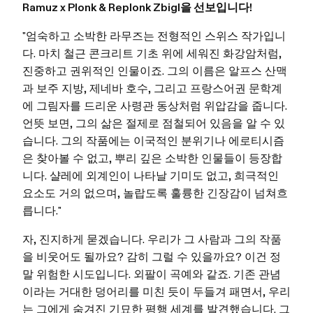
Ramuz x Plonk & Replonk Zbigl을 선보입니다!
"엄숙하고 소박한 라무즈는 전형적인 스위스 작가입니
다. 마치 철근 콘크리트 기초 위에 세워진 화강암처럼,
진중하고 권위적인 인물이죠. 그의 이름은 알프스 산맥
과 보주 지방, 제네바 호수, 그리고 프랑스어권 문학계
에 그림자를 드리운 사령관 동상처럼 위압감을 줍니다.
언뜻 보면, 그의 삶은 절제로 점철되어 있음을 알 수 있
습니다. 그의 작품에는 이국적인 분위기나 에로티시즘
은 찾아볼 수 없고, 뿌리 깊은 소박한 인물들이 등장합
니다. 샬레에 외계인이 나타날 기미도 없고, 희극적인
요소도 거의 없으며, 놀랍도록 훌륭한 긴장감이 넘쳐흐
릅니다."
자, 진지하게 묻겠습니다. 우리가 그 사람과 그의 작품
을 비웃어도 될까요? 감히 그럴 수 있을까요? 이건 정
말 위험한 시도입니다. 외팔이 곡예와 같죠. 기존 관념
이라는 거대한 덩어리를 미친 듯이 두들겨 패면서, 우리
는 그에게 숨겨진 기묘한 평행 세계를 발견했습니다. 그