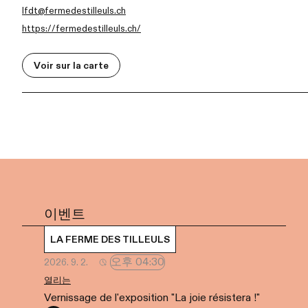
lfdt@fermedestilleuls.ch
https://fermedestilleuls.ch/
Voir sur la carte
이벤트
LA FERME DES TILLEULS
오후 04:30
2026. 9. 2.
열리는
Vernissage de l'exposition "La joie résistera !"