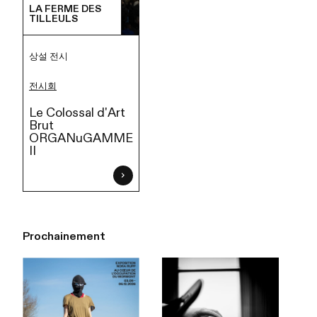
LA FERME DES
TILLEULS
상설 전시
전시회
Le Colossal d'Art
Brut
ORGANuGAMME
II
Prochainement