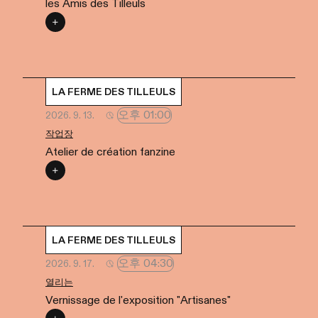
les Amis des Tilleuls
LA FERME DES TILLEULS
오후 01:00
2026. 9. 13.
작업장
Atelier de création fanzine
LA FERME DES TILLEULS
오후 04:30
2026. 9. 17.
열리는
Vernissage de l'exposition "Artisanes"