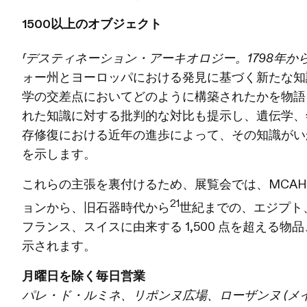
1500以上のオブジェクト
「デスティネーション・アーキオロジー。1798年から
ォー州とヨーロッパにおける発見に基づく新たな知
学の交差点においてどのように構築されたかを物語
れた知識に対する批判的な対比も提示し、遺伝学、
存修復における近年の進歩によって、その知識がい
を示します。
これらの主張を裏付けるため、展覧会では、MCAH と 
21
ョンから、旧石器時代から
世紀までの、エジプト
フランス、スイスに由来する 1,500 点を超える
示されます。
月曜日を除く毎日営業
パレ・ド・ルミネ、リポンヌ広場、ローザンヌ (メインホ