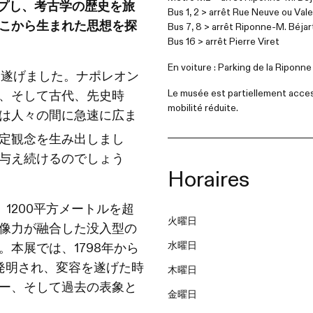
プし、考古学の歴史を旅
Bus 1, 2 > arrêt Rue Neuve ou Val
こから生まれた思想を探
Bus 7, 8 > arrêt Riponne-M. Béjar
Bus 16 > arrêt Pierre Viret
En voiture : Parking de la Riponne
革を遂げました。ナポレオン
Le musée est partiellement acces
、そして古代、先史時
mobilité réduite.
は人々の間に急速に広ま
定観念を生み出しまし
与え続けるのでしょう
Horaires
、1200平方メートルを超
火曜日
像力が融合した没入型の
水曜日
本展では、1798年から
が発明され、変容を遂げた時
木曜日
ー、そして過去の表象と
金曜日