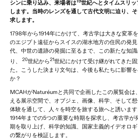
19
シンに乗り込み、来場者は
世紀へとタイムスリッ
します。当時のレンズを通して古代文明に迫り、そ
求します。
1798年から1914年にかけて、考古学は大きな変
のエジプト遠征からスイスの湖水地方の住民の発見
代、中世の遺跡の発掘に至るまで、この新たな知識
20
21
り、
世紀から
世紀にかけて受け継がれてきた固
た。こうした決まり文句は、今後も私たちに影響を
か？
MCAHがNaturéumと共同で企画したこの展覧会は
える展示空間で、オブジェ、画像、科学、そして想
体験を通して、人々を時空を旅する旅へと誘います。
1914年までの5つの重要な時期を探求し、考古学
期を取り上げ、科学的知識、国家主義的イデオロギ
の繋がりを検証します。