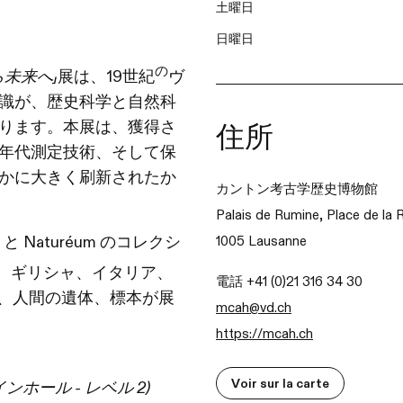
土曜日
日曜日
の
未来へ」
展は、19世紀
ヴ
識が、歴史科学と自然科
ります。本展は、獲得さ
住所
年代測定技術、そして保
かに大きく刷新されたか
カントン考古学歴史博物館
Palais de Rumine, Place de la 
Naturéum のコレクシ
1005 Lausanne
、ギリシャ、イタリア、
電話 +41 (0)21 316 34 30
物品、人間の遺体、標本が展
mcah@vd.ch
https://mcah.ch
Voir sur la carte
ール - レベル 2)