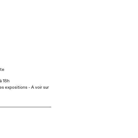
tte
à 18h
s expositions - A voir sur