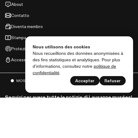
About
Contatto
Diventa membro
Stampa
Nous utilisons des cookies
Protezione dei dati
Nous recueillions des données anonymisées à
des fins statistiques et analytiques. Pour plus
Accesso
d'informations, consultez notre
politique de
confidentialité
.
Accepter
Refuser
MOSTRE
EVENTI
E MOLTO ALTRO
Seguici per avere tutte le notizie di Lausanne musées!
Iscriviti alla newsletter