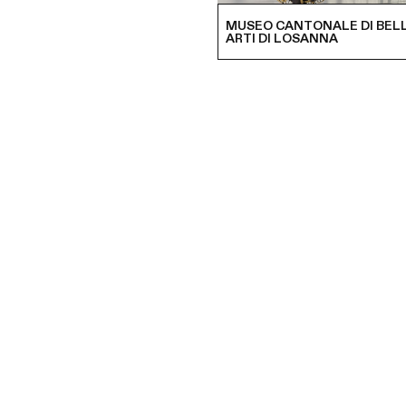
MUSEO CANTONALE DI BEL
ARTI DI LOSANNA
MOSTRE
EVENTI
E MOLTO ALTRO
Seguici per avere tutte le notizie di Lausanne
musées!
Iscriviti alla newsletter