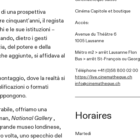
Cinéma Capitole et boutique
di una prospettiva
 cinquant'anni, il regista
Accès:
i e le sue istituzioni –
Avenue du Théâtre 6
lando, dietro i gesti
1005 Lausanne
a, del potere e della
Métro m2 > arrêt Lausanne Flon
he aggiunte, si affidava al
Bus > arrêt St-François ou
Georg
Téléphone +41 (0)58 800 02 00
https://live.cinematheque.ch
ontaggio, dove la realtà si
info@cinematheque.ch
lificazioni o formati
vrappongono.
abile, offriamo una
Horaires
eman,
National Gallery
,
 grande museo londinese,
Martedì
ro volta, uno specchio del