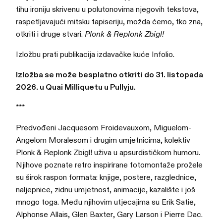
tihu ironiju skrivenu u polutonovima njegovih tekstova,
raspetljavajući mitsku tapiseriju, možda ćemo, tko zna,
otkriti i druge stvari.
Plonk & Replonk Zbigl!
Izložbu prati publikacija izdavačke kuće Infolio.
Izložba se može besplatno otkriti do 31. listopada
2026. u Quai Milliquetu u Pullyju.
***
Predvođeni Jacquesom Froidevauxom, Miguelom-
Angelom Moralesom i drugim umjetnicima, kolektiv
Plonk & Replonk Zbigl! uživa u apsurdističkom humoru.
Njihove poznate retro inspirirane fotomontaže prožele
su širok raspon formata: knjige, postere, razglednice,
naljepnice, zidnu umjetnost, animacije, kazalište i još
mnogo toga. Među njihovim utjecajima su Erik Satie,
Alphonse Allais, Glen Baxter, Gary Larson i Pierre Dac.