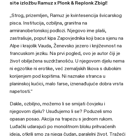
site izložbu Ramuz x Plonk & Replonk Zbigl!
„Strog, prizemljen, Ramuz je kvintesencija švicarskog
pisca. Institucija, ozbiljna, granitna na
armiranobetonskoj podlozi. Njegovo ime plaši,
zastrašuje, poput kipa Zapovjednika koji baca sjenu na
Alpe i krajolik Vauda, Ženevsko jezero i književnost na
francuskom jeziku. Na prvi pogled, ovo je autor čiji je
život obilježena suzdržanošću. U njegovom djelu nema
ni egzotike ni erotike, već zemaljskih likova s dubokim
korijenjem pod kopitima. Ni naznake stranca u
planinskoj kućici, malo farse, iznenađujuće dobra vrsta
napetosti.“
Dakle, ozbiljno, možemo li se smijati čovjeku i
njegovom djelu? Usuđujemo li se? Poduzeli smo
opasan posao. Akcija na trapezu s jednom rukom.
Luđački udarajući po monolitnom bloku prihvaćenih
ideja, otkrili smo za njega čudan, paralelni život. Tražeći