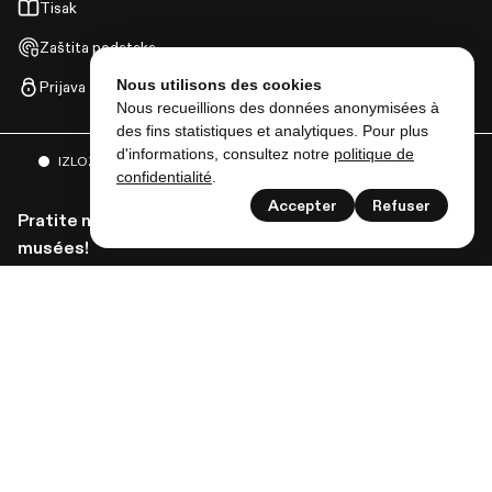
Tisak
Zaštita podataka
Nous utilisons des cookies
Prijava
Nous recueillions des données anonymisées à
des fins statistiques et analytiques. Pour plus
d'informations, consultez notre
politique de
IZLOŽBE
DOGAĐAJI
I MNOGO VIŠE
confidentialité
.
Accepter
Refuser
Pratite nas da biste dobili sve vijesti od Lausanne
musées!
Pretplati se na bilten