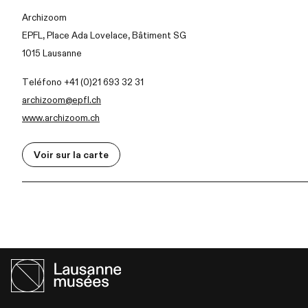
Archizoom
EPFL, Place Ada Lovelace, Bâtiment SG
1015 Lausanne
Teléfono +41 (0)21 693 32 31
archizoom@epfl.ch
www.archizoom.ch
Voir sur la carte