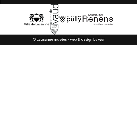
© Lausanne musées - web & design by
wgr